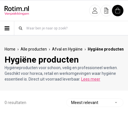
Meteen naar de content
Inloggen
Offerte
Wink
›
›
›
Home
Alle producten
Afval en Hygiëne
Hygiëne producten
Hygiëne producten
Hygiëneproducten voor schoon, veilig en professioneel werken.
Geschikt voor horeca, retail en werkomgevingen waar hygiëne
essentieel is. Direct uit voorraad leverbaar.
Lees meer
0 resultaten
S
o