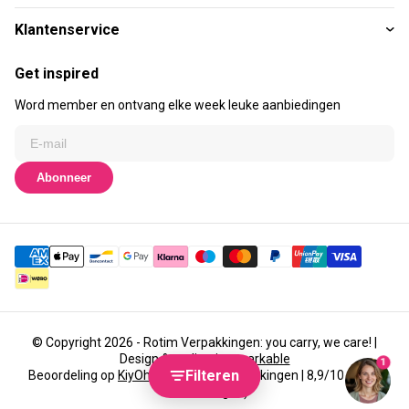
Klantenservice
Get inspired
Word member en ontvang elke week leuke aanbiedingen
Abonneer
© Copyright 2026 - Rotim Verpakkingen: you carry, we care! |
Design & realisatie
emarkable
1
Filteren
Beoordeling op
KiyOh
voor Rotim Verpakkingen | 8,9/10 (3435
beoordelingen)