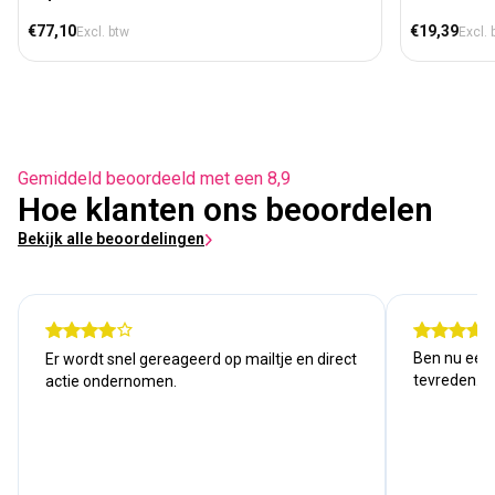
Normale prijs
Normale prij
€77,10
€19,39
Excl. btw
Excl. 
Gemiddeld beoordeeld met een 8,9
Hoe klanten ons beoordelen
Bekijk alle beoordelingen
Ben nu een j
Er wordt snel gereageerd op mailtje en direct
tevreden. Kw
actie ondernomen.