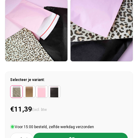
Selecteer je variant:
€11,39
Normale prijs
Excl. btw
Voor 15:00 besteld, zelfde werkdag verzonden