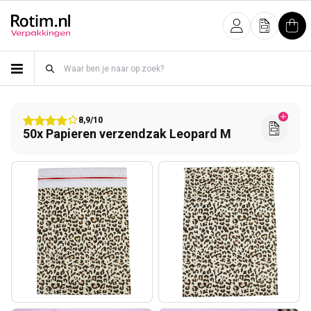
Meteen naar de content
Inloggen
Offerte
Win
8,9/10
50x Papieren verzendzak Leopard M