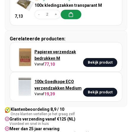
100x kledingzakken transparant M
-
+
7,13
Gerelateerde producten:
Papieren verzendzak
bedrukken M
Bekijk product
77,10
Vanaf
100x Goedkope ECO
verzendzakken Medium
Bekijk product
19,39
Vanaf
Klantenbeoordeling 8,9 / 10
Onze klanten vertellen je het graag zelf
Gratis verzending vanaf €125 (NL)
Voordeel en snel in huis
Meer dan 25 jaar ervaring