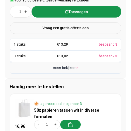
Voor 15:00 besteld, zelfde werkdag verzonden
-
+
Toevoegen
Vraag een gratis offerte aan
€13,29
bespaar 0%
€13,02
bespaar 2%
meer bekijken
Handig mee te bestellen:
Lage voorraad: nog maar 3
50x papieren tassen wit in diverse
formaten
-
+
16,96