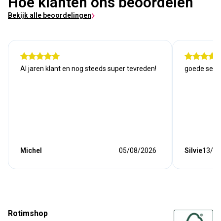
Hoe klanten ons beoordelen
Bekijk alle beoordelingen
Al jaren klant en nog steeds super tevreden!
goede serv
Michel
05/08/2026
Silvie
13/07
Rotimshop