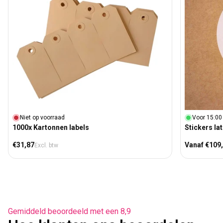
Niet op voorraad
Voor 15:00 
1000x Kartonnen labels
Stickers la
Normale prijs
Normale prij
€31,87
Vanaf €109
Excl. btw
Gemiddeld beoordeeld met een 8,9