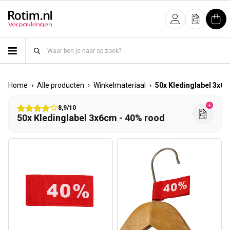
Meteen naar de content
Inloggen
Offerte
Win
›
›
›
Home
Alle producten
Winkelmateriaal
50x Kledinglabel 3x6
8,9/10
50x Kledinglabel 3x6cm - 40% rood