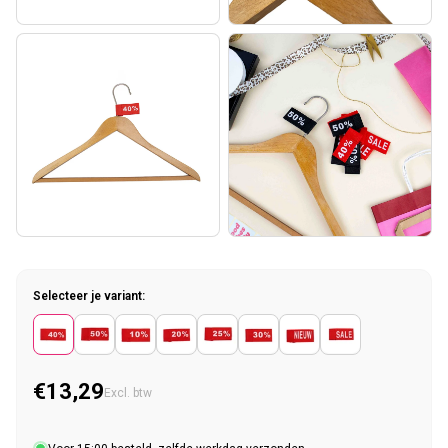
Selecteer je variant:
€13,29
Normale prijs
Excl. btw