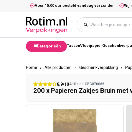
Meteen naar de content
5,- excl. btw.
Voor 15.00 uur besteld vandaag verzonden
Wij 
Tassen
Vloeipapier
Geschenkverpa
Categorieën
Home
›
Alle producten
›
Geschenkverpakking
›
Pap
8,9/10
Artikelnr:
GBC070066
200 x Papieren Zakjes Bruin met 