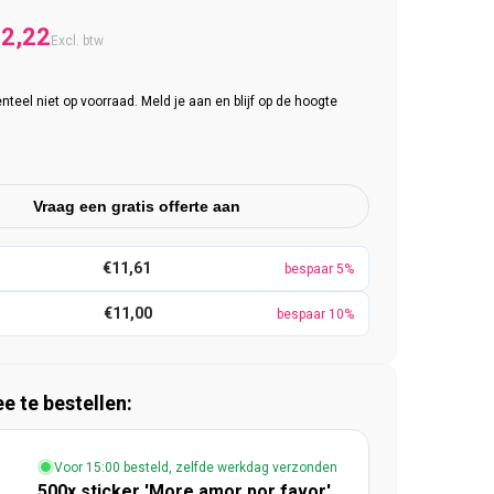
e prijs
anbiedingsprijs
2,22
Excl. btw
eel niet op voorraad. Meld je aan en blijf op de hoogte
Vraag een gratis offerte aan
€11,61
bespaar 5%
€11,00
bespaar 10%
 te bestellen:
Voor 15:00 besteld, zelfde werkdag verzonden
500x sticker 'More amor por favor'