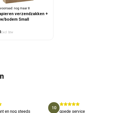
voorraad: nog maar 8
apieren verzendzakken +
uw/bodem Small
male prijs
3
Excl. btw
en
10
lant en nog steeds
goede service