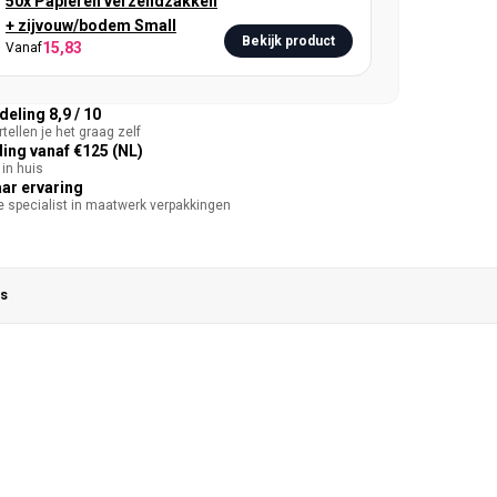
50x Papieren verzendzakken
+ zijvouw/bodem Small
Bekijk product
15,83
Vanaf
eling 8,9 / 10
tellen je het graag zelf
ing vanaf €125 (NL)
in huis
aar ervaring
te specialist in maatwerk verpakkingen
s