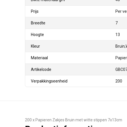
Prijs
Per ve
Breedte
7
Hoogte
13
Kleur
Bruin,
Materiaal
Papier
Artikelcode
GBC0
Verpakkingseenheid
200
200 x Papieren Zakjes Bruin met witte stippen 7x13cm