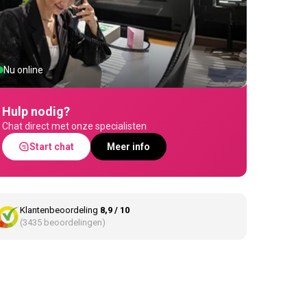
Nu online
Hulp nodig?
Chat direct met onze specialisten
Start chat
Meer info
Klantenbeoordeling
8,9 / 10
(3435 beoordelingen)