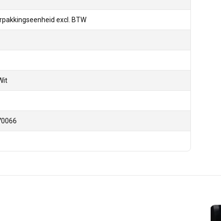
rpakkingseenheid excl. BTW
Wit
70066