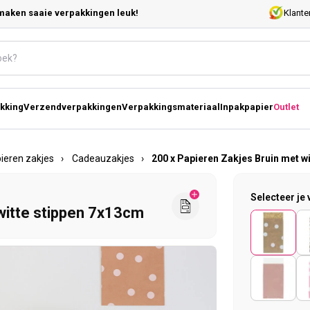
maken saaie verpakkingen leuk!
Klante
kking
Verzendverpakkingen
Verpakkingsmateriaal
Inpakpapier
Outlet
ieren zakjes
›
Cadeauzakjes
›
200 x Papieren Zakjes Bruin met w
Selecteer je 
witte stippen 7x13cm