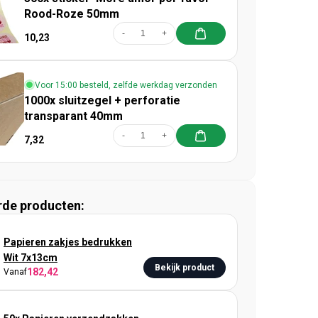
Rood-Roze 50mm
-
+
10,23
Voor 15:00 besteld, zelfde werkdag verzonden
1000x sluitzegel + perforatie
transparant 40mm
-
+
7,32
rde producten:
Papieren zakjes bedrukken
Wit 7x13cm
Bekijk product
182,42
Vanaf