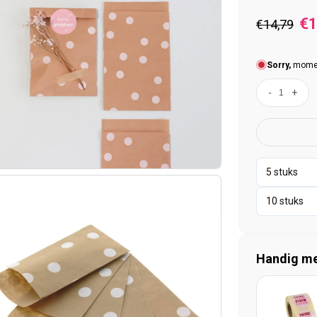
Normal
A
€1
€14,79
Sorry,
moment
-
+
Handig mee