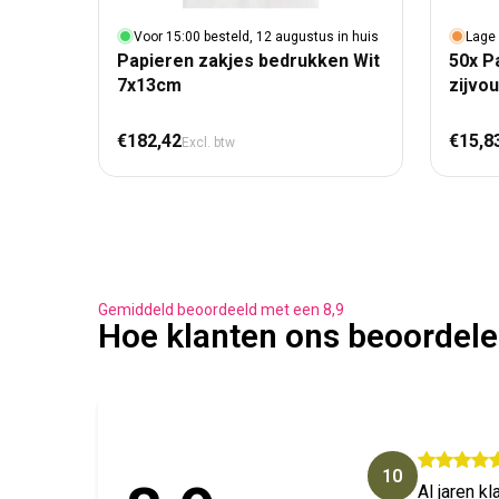
Voor 15:00 besteld, 12 augustus in huis
Lage 
Papieren zakjes bedrukken Wit
50x P
7x13cm
zijvo
Normale prijs
Nor
€182,42
€15,8
Excl. btw
Gemiddeld beoordeeld met een 8,9
Hoe klanten ons beoordel
10
Al jaren k