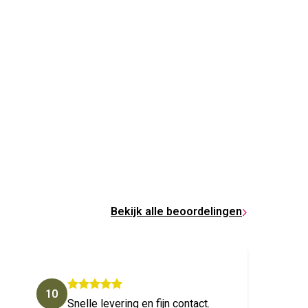
Bekijk alle beoordelingen
10
10
Snelle levering en fijn contact.
Fijne 