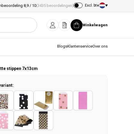
nbeoordeling 8,9 / 10
(3435 beoordelingen)
Excl. btw
Land/regio
Winkelwagen
Inloggen
Offerte
Winkelwagen
Blogs
Klantenservice
Over ons
itte stippen 7x13cm
variant: