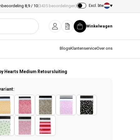
nbeoordeling 8,9 / 10
(3435 beoordelingen)
Excl. btw
Land/regio
Winkelwagen
Inloggen
Offerte
Winkelwagen
Blogs
Klantenservice
Over ons
y Hearts Medium Retoursluiting
variant: