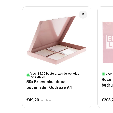
Voor 15:00 besteld, zelfde werkdag
Voor 
verzonden
Roze 
50x Brievenbusdoos
bedr
bovenlader Oudroze A4
Normale prijs
Nor
€49,20
€203,
Excl. btw