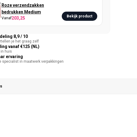
Roze verzendzakken
bedrukken Medium
Bekijk product
203,25
Vanaf
eling 8,9 / 10
tellen je het graag zelf
ing vanaf €125 (NL)
in huis
aar ervaring
te specialist in maatwerk verpakkingen
s