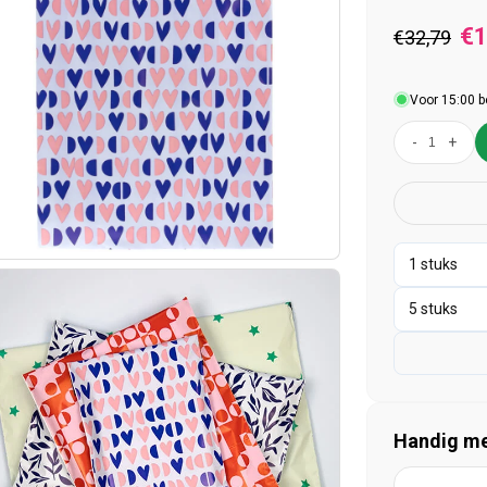
Normal
A
€1
€32,79
Voor 15:00 b
-
+
Handig mee