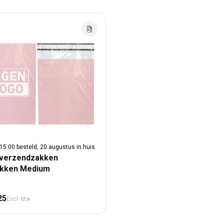
15:00 besteld, 20 augustus in huis
verzendzakken
ukken Medium
male prijs
25
Excl. btw