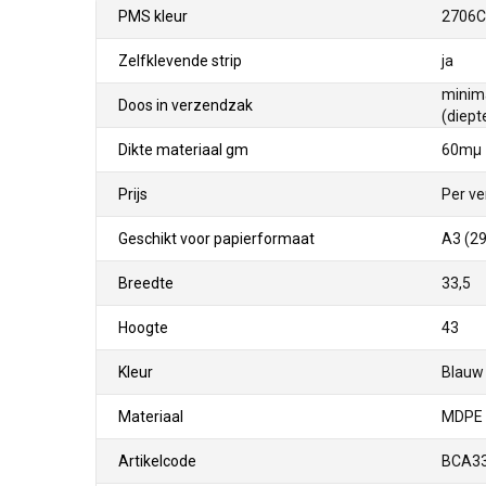
PMS kleur
2706C
Zelfklevende strip
ja
minima
Doos in verzendzak
(diept
Dikte materiaal gm
60mµ
Prijs
Per ve
Geschikt voor papierformaat
A3 (29
Breedte
33,5
Hoogte
43
Kleur
Blauw
Materiaal
MDPE 
Artikelcode
BCA3