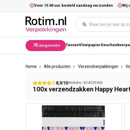
Meteen naar de content
5,- excl. btw.
Voor 15.00 uur besteld vandaag verzonden
Wij 
Tassen
Vloeipapier
Geschenkverpa
Categorieën
Home
›
Alle producten
›
Verzendverpakkingen
›
V
8,9/10
Artikelnr:
BCA335445
100x verzendzakken Happy Heart