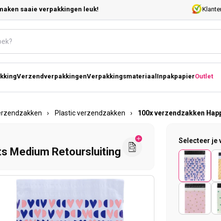
maken saaie verpakkingen leuk!
Klante
kking
Verzendverpakkingen
Verpakkingsmateriaal
Inpakpapier
Outlet
erzendzakken
›
Plastic verzendzakken
›
100x verzendzakken Happ
Selecteer je 
s Medium Retoursluiting