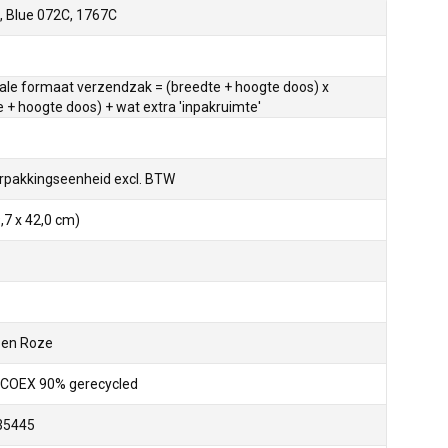
, Blue 072C, 1767C
le formaat verzendzak = (breedte + hoogte doos) x
e + hoogte doos) + wat extra 'inpakruimte'
rpakkingseenheid excl. BTW
,7 x 42,0 cm)
 en Roze
COEX 90% gerecycled
35445