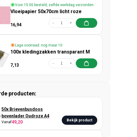
Voor 15:00 besteld, zelfde werkdag verzonden
Vloeipapier 50x70cm licht roze
-
+
16,94
Lage voorraad: nog maar 10
100x kledingzakken transparant M
-
+
7,13
rde producten:
50x Brievenbusdoos
bovenlader Oudroze A4
Bekijk product
49,20
Vanaf