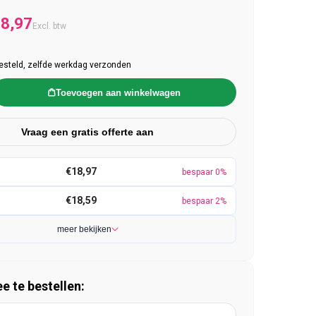
e prijs
anbiedingsprijs
8,97
Excl. btw
esteld, zelfde werkdag verzonden
Toevoegen aan winkelwagen
Vraag een gratis offerte aan
€18,97
bespaar 0%
€18,59
bespaar 2%
meer bekijken
 te bestellen: