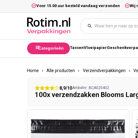
Meteen naar de content
5,- excl. btw.
Voor 15.00 uur besteld vandaag verzonden
Wij 
Tassen
Vloeipapier
Geschenkverpa
Categorieën
Home
›
Alle producten
›
Verzendverpakkingen
›
V
8,9/10
Artikelnr:
BCA020402
100x verzendzakken Blooms Lar