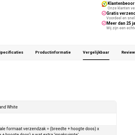
Klantenbeoord
Onze klanten ver
Gratis verzend
Voordeel en snel 
Meer dan 25 j
Wij zijn een ech
pecificaties
Productinformatie
Vergelijkbaar
Review
and White
le formaat verzendzak = (breedte + hoogte doos) x
e + hoogte doos) + wat extra 'inpakruimte'