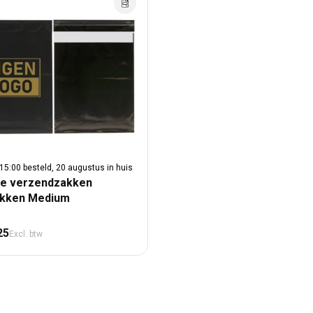
15:00 besteld, 20 augustus in huis
e verzendzakken
ukken Medium
male prijs
25
Excl. btw