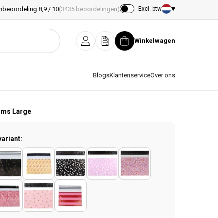
nbeoordeling 8,9 / 10
(3435 beoordelingen)
Excl. btw
Land/regio
Winkelwagen
Inloggen
Offerte
Winkelwagen
Blogs
Klantenservice
Over ons
oms Large
variant: