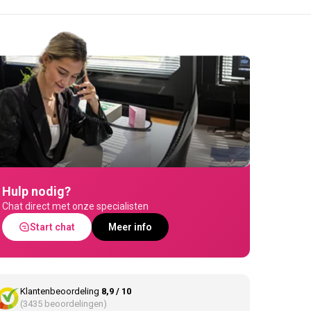
Hulp nodig?
Chat direct met onze specialisten
Start chat
Meer info
Klantenbeoordeling
8,9 / 10
(3435 beoordelingen)