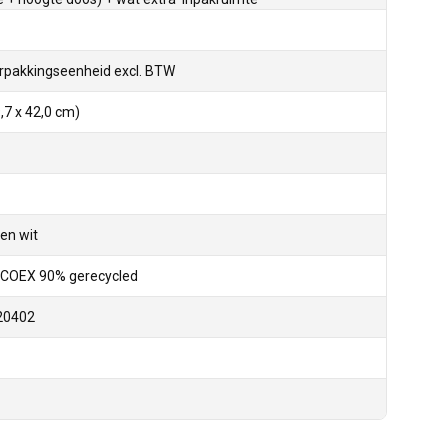
rpakkingseenheid excl. BTW
,7 x 42,0 cm)
en wit
COEX 90% gerecycled
20402