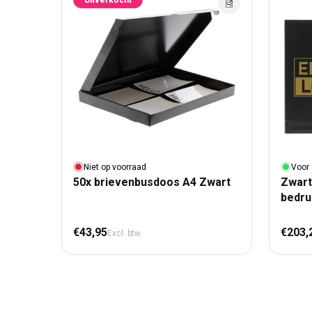
Uitverkocht
Niet op voorraad
Voor 
50x brievenbusdoos A4 Zwart
Zwart
bedr
Normale prijs
Nor
€43,95
€203,
Excl. btw