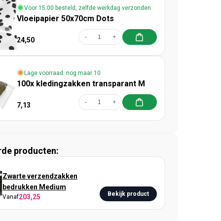
Voor 15:00 besteld, zelfde werkdag verzonden
Vloeipapier 50x70cm Dots
-
+
24,50
Lage voorraad: nog maar 10
100x kledingzakken transparant M
-
+
7,13
rde producten:
Zwarte verzendzakken
bedrukken Medium
Bekijk product
203,25
Vanaf