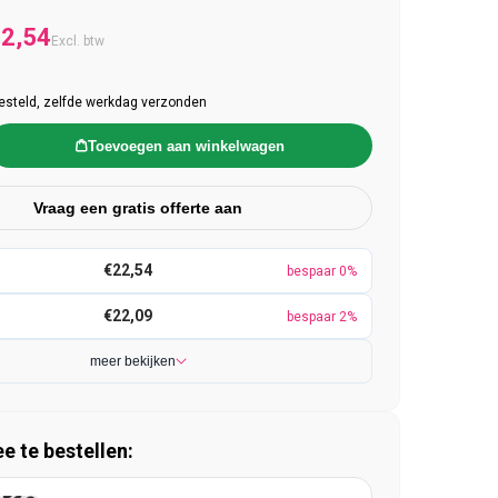
e prijs
anbiedingsprijs
2,54
Excl. btw
esteld, zelfde werkdag verzonden
Toevoegen aan winkelwagen
Vraag een gratis offerte aan
€22,54
bespaar 0%
€22,09
bespaar 2%
meer bekijken
 te bestellen: