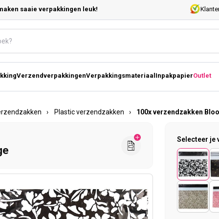
maken saaie verpakkingen leuk!
Klante
kking
Verzendverpakkingen
Verpakkingsmateriaal
Inpakpapier
Outlet
erzendzakken
›
Plastic verzendzakken
›
100x verzendzakken Blo
Selecteer je 
ge