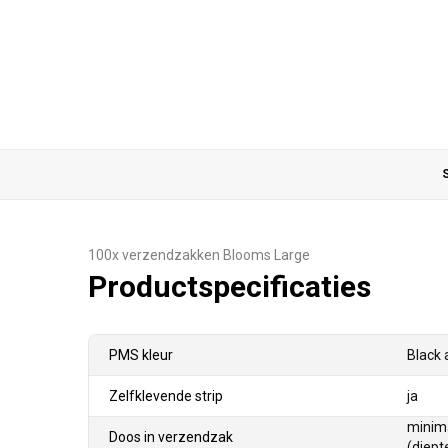
S
100x verzendzakken Blooms Large
Productspecificaties
PMS kleur
Black 
Zelfklevende strip
ja
minima
Doos in verzendzak
(diept