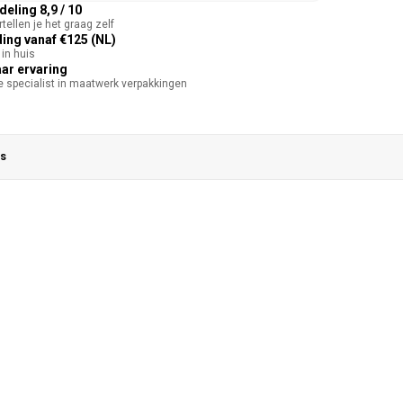
eling 8,9 / 10
tellen je het graag zelf
ing vanaf €125 (NL)
in huis
aar ervaring
te specialist in maatwerk verpakkingen
s