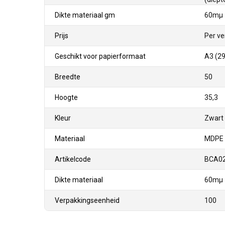
Dikte materiaal gm
60mµ
Prijs
Per ve
Geschikt voor papierformaat
A3 (29
Breedte
50
Hoogte
35,3
Kleur
Zwart 
Materiaal
MDPE 
Artikelcode
BCA0
Dikte materiaal
60mµ
Verpakkingseenheid
100