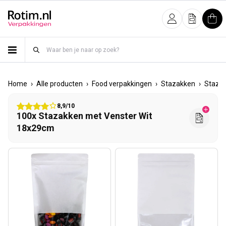
Meteen naar de content
Inloggen
Offerte
Win
›
›
›
›
Home
Alle producten
Food verpakkingen
Stazakken
Stazak
8,9/10
100x Stazakken met Venster Wit
18x29cm