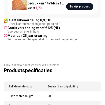
bedrukken 14x14cm 1
Bekijk product
1,73
Vanaf
kleur
Klantenbeoordeling 8,9 / 10
Onze klanten vertellen je het graag zelf
Gratis verzending vanaf €125 (NL)
Voordeel en snel in huis
Meer dan 25 jaar ervaring
Wij zijn een echte specialist in maatwerk verpakkingen
100x Stazakken met Venster Wit 18x29cm
Productspecificaties
Zelfklevende strip
Sealrand en gripsluiting
Dikte materiaal gm
50