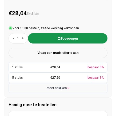
€28,04
Normale prijs
Excl. btw
Voor 15:00 besteld, zelfde werkdag verzonden
-
+
Toevoegen
Vraag een gratis offerte aan
€28,04
bespaar 0%
€27,20
bespaar 3%
meer bekijken
Handig mee te bestellen: