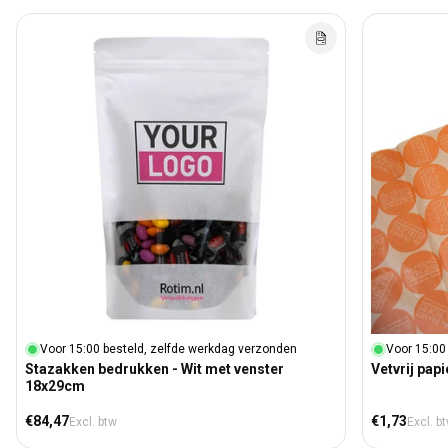
Voor 15:00 besteld, zelfde werkdag verzonden
Voor 15:00 
Stazakken bedrukken - Wit met venster
Vetvrij pap
18x29cm
Normale prijs
Normale prij
€84,47
€1,73
Excl. btw
Excl. b