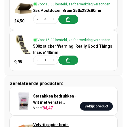
Voor 15:00 besteld, zelfde werkdag verzonden
25x Postdozen Bruin 350x280x80mm
-
+
24,50
Voor 15:00 besteld, zelfde werkdag verzonden
500x sticker 'Warning! Really Good Things
Inside' 40mm
-
+
9,95
Gerelateerde producten:
Stazakken bedrukken -
Wit met venster
Bekijk product
84,47
Vanaf
18x29cm
Vetvrij papier bruin