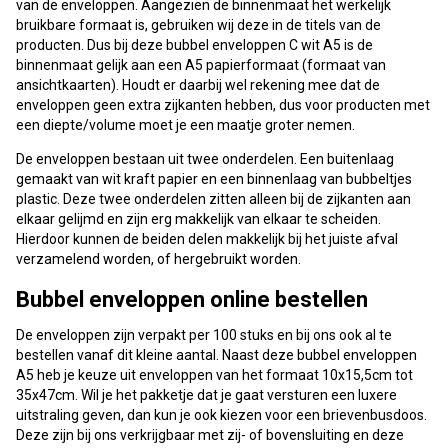
van de enveloppen. Aangezien de binnenmaat het werkelijk
bruikbare formaat is, gebruiken wij deze in de titels van de
producten. Dus bij deze bubbel enveloppen C wit A5 is de
binnenmaat gelijk aan een A5 papierformaat (formaat van
ansichtkaarten). Houdt er daarbij wel rekening mee dat de
enveloppen geen extra zijkanten hebben, dus voor producten met
een diepte/volume moet je een maatje groter nemen.
De enveloppen bestaan uit twee onderdelen. Een buitenlaag
gemaakt van wit kraft papier en een binnenlaag van bubbeltjes
plastic. Deze twee onderdelen zitten alleen bij de zijkanten aan
elkaar gelijmd en zijn erg makkelijk van elkaar te scheiden.
Hierdoor kunnen de beiden delen makkelijk bij het juiste afval
verzamelend worden, of hergebruikt worden.
Bubbel enveloppen online bestellen
De enveloppen zijn verpakt per 100 stuks en bij ons ook al te
bestellen vanaf dit kleine aantal. Naast deze bubbel enveloppen
A5 heb je keuze uit enveloppen van het formaat 10x15,5cm tot
35x47cm. Wil je het pakketje dat je gaat versturen een luxere
uitstraling geven, dan kun je ook kiezen voor een brievenbusdoos.
Deze zijn bij ons verkrijgbaar met zij- of bovensluiting en deze