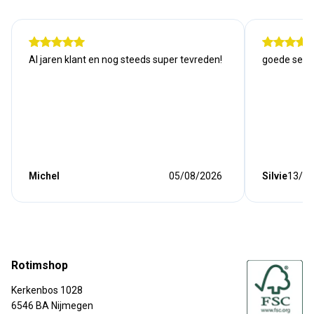
Al jaren klant en nog steeds super tevreden!
goede serv
Michel
05/08/2026
Silvie
13/07
Rotimshop
Kerkenbos 1028
6546 BA Nijmegen