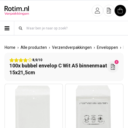
Meteen naar de content
Inloggen
Offerte
Win
›
›
›
›
Home
Alle producten
Verzendverpakkingen
Enveloppen
Bu
8,9/10
100x bubbel envelop C Wit A5 binnenmaat
15x21,5cm