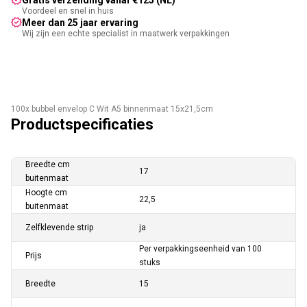
Gratis verzending vanaf €125 (NL)
Voordeel en snel in huis
Meer dan 25 jaar ervaring
Wij zijn een echte specialist in maatwerk verpakkingen
100x bubbel envelop C Wit A5 binnenmaat 15x21,5cm
Productspecificaties
Breedte cm
17
buitenmaat
Hoogte cm
22,5
buitenmaat
Zelfklevende strip
ja
Per verpakkingseenheid van 100
Prijs
stuks
Breedte
15