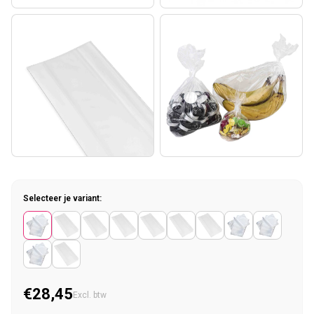
Selecteer je variant:
€28,45
Normale prijs
Excl. btw