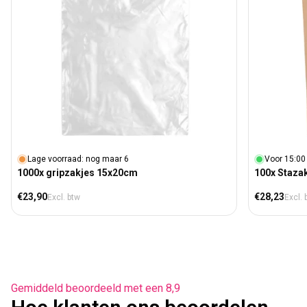
Lage voorraad: nog maar 6
Voor 15:00
1000x gripzakjes 15x20cm
100x Staza
Normale prijs
Normale prij
€23,90
€28,23
Excl. btw
Excl. 
Gemiddeld beoordeeld met een 8,9