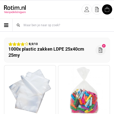
Meteen naar de content
Inloggen
Offerte
Win
8,9/10
1000x plastic zakken LDPE 25x40cm
25my