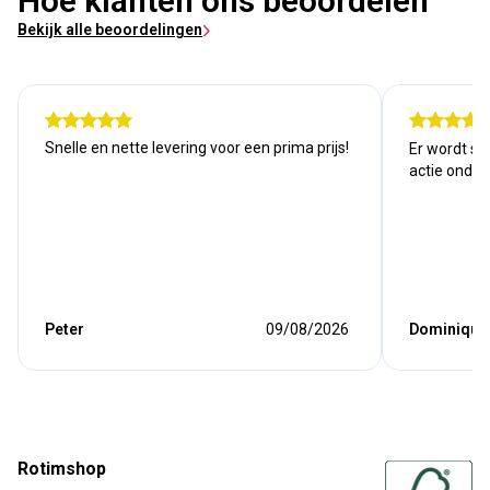
Hoe klanten ons beoordelen
Bekijk alle beoordelingen
Snelle en nette levering voor een prima prijs!
Er wordt sn
actie onde
Peter
09/08/2026
Dominique
Rotimshop