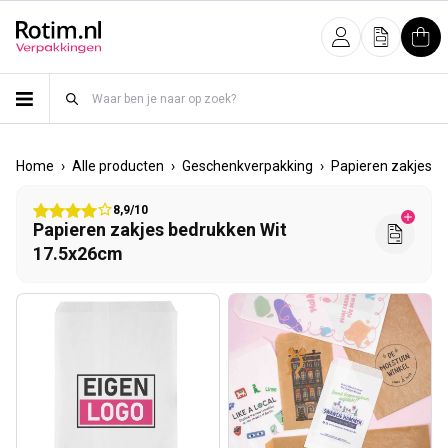
Meteen naar de content
Inloggen
Offerte
Win
›
›
›
›
Home
Alle producten
Geschenkverpakking
Papieren zakjes
8,9/10
Papieren zakjes bedrukken Wit
17.5x26cm