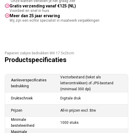
Onze klanten vertellen je het graag zelf
Gratis verzending vanaf €125 (NL)
Voordeel en snel in huis
Meer dan 25 jaar ervaring
Wij zijn een echte specialist in maatwerk verpakkingen
Papieren zakjes bedrukken Wit 17.5x26cm
Productspecificaties
Vectorbestand (tekst als
Aanleverspecificaties
letteromtrekken) of JPG-bestand
bedrukking
(minimaal 300 dpi)
Druktechniek
Digitale druk
Prijzen
All-in prijzen excl. Btw
Minimale
1000 stuks
besteleenheid
Maximale