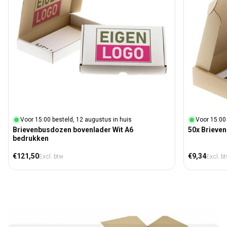
Voor 15:00 besteld, 12 augustus in huis
Voor 15:00
Brievenbusdozen bovenlader Wit A6
50x Brieve
bedrukken
Normale prijs
Normale prij
€121,50
€9,34
Excl. btw
Excl. b