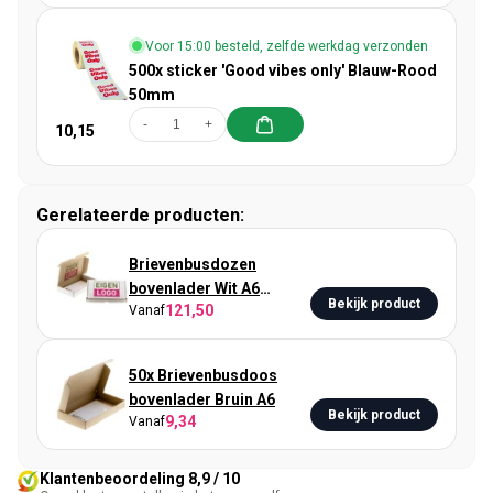
Voor 15:00 besteld, zelfde werkdag verzonden
500x sticker 'Good vibes only' Blauw-Rood
50mm
-
+
10,15
Gerelateerde producten:
Brievenbusdozen
bovenlader Wit A6
Bekijk product
121,50
Vanaf
bedrukken
50x Brievenbusdoos
bovenlader Bruin A6
Bekijk product
9,34
Vanaf
Klantenbeoordeling 8,9 / 10