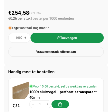
€254,58
Normale prijs
Excl. btw
€0,26 per stuk
| bestel per 1000 eenheden
Lage voorraad: nog maar 7
-
+
Toevoegen
Vraag een gratis offerte aan
Handig mee te bestellen:
Voor 15:00 besteld, zelfde werkdag verzonden
1000x sluitzegel + perforatie transparant
40mm
-
+
7,32