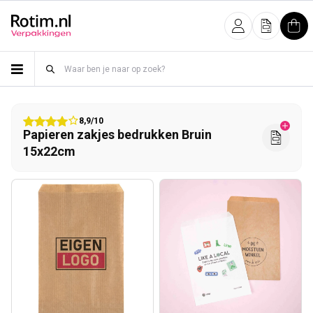
Meteen naar de content
Inloggen
Offerte
Win
8,9/10
Papieren zakjes bedrukken Bruin
15x22cm