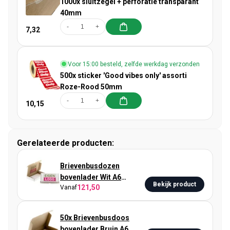
1000x sluitzegel + perforatie transparant
40mm
-
+
7,32
Voor 15:00 besteld, zelfde werkdag verzonden
500x sticker 'Good vibes only' assorti
Roze-Rood 50mm
-
+
10,15
Gerelateerde producten:
Brievenbusdozen
bovenlader Wit A6
Bekijk product
121,50
Vanaf
bedrukken
50x Brievenbusdoos
bovenlader Bruin A6