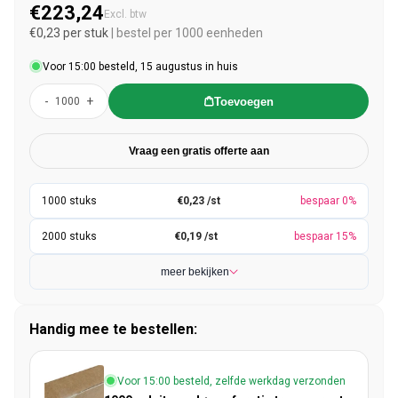
€223,24
Normale prijs
Excl. btw
€0,23 per stuk
| bestel per 1000 eenheden
Voor 15:00 besteld, 15 augustus in huis
-
+
Toevoegen
Vraag een gratis offerte aan
€0,23 /st
bespaar 0%
€0,19 /st
bespaar 15%
meer bekijken
Handig mee te bestellen:
Voor 15:00 besteld, zelfde werkdag verzonden