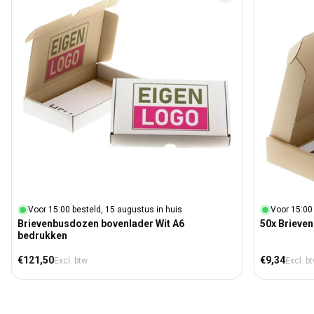
Voor 15:00 besteld, 15 augustus in huis
Voor 15:00
Brievenbusdozen bovenlader Wit A6
50x Brieve
bedrukken
Normale prijs
Normale prij
€121,50
€9,34
Excl. btw
Excl. b