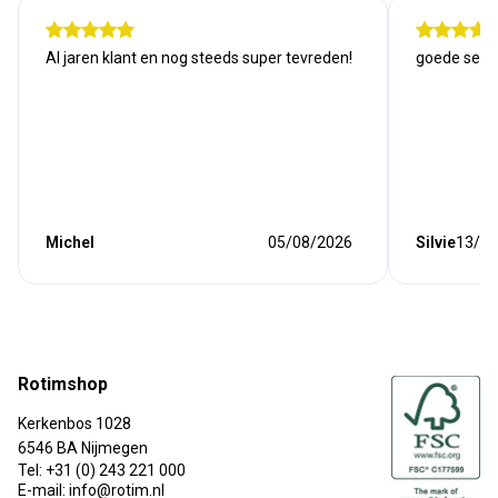
Al jaren klant en nog steeds super tevreden!
goede serv
Michel
05/08/2026
Silvie
13/07
Rotimshop
Kerkenbos 1028
6546 BA Nijmegen
Tel: +31 (0) 243 221 000
E-mail: info@rotim.nl