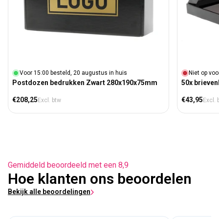
Voor 15:00 besteld, 20 augustus in huis
Niet op voo
Postdozen bedrukken Zwart 280x190x75mm
50x brieve
Normale prijs
Normale prij
€208,25
€43,95
Excl. btw
Excl. 
Gemiddeld beoordeeld met een 8,9
Hoe klanten ons beoordelen
Bekijk alle beoordelingen