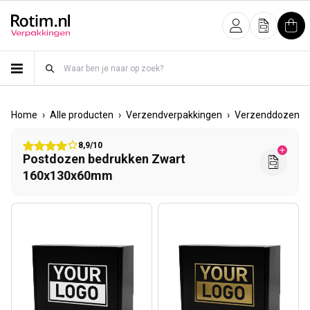
Meteen naar de content
Inloggen
Offerte
Win
›
›
›
›
Home
Alle producten
Verzendverpakkingen
Verzenddozen
8,9/10
Postdozen bedrukken Zwart
160x130x60mm