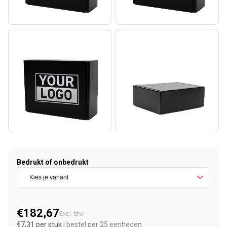
Bedrukt of onbedrukt
€182,67
Normale prijs
Excl. btw
€7,31 per stuk
| bestel per 25 eenheden