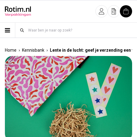
Meteen naar de content
Inloggen
Offerte
Wink
›
›
Home
Kennisbank
Lente in de lucht: geef je verzending een v