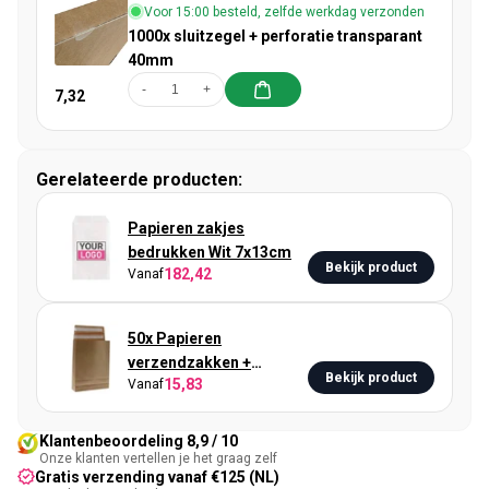
Voor 15:00 besteld, zelfde werkdag verzonden
1000x sluitzegel + perforatie transparant
40mm
-
+
7,32
Gerelateerde producten:
Papieren zakjes
bedrukken Wit 7x13cm
Bekijk product
182,42
Vanaf
50x Papieren
verzendzakken +
Bekijk product
15,83
Vanaf
zijvouw/bodem Small
Klantenbeoordeling 8,9 / 10
Onze klanten vertellen je het graag zelf
Gratis verzending vanaf €125 (NL)