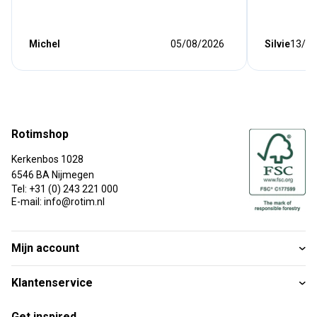
Michel
05/08/2026
Silvie
13/07
Rotimshop
Kerkenbos 1028
6546 BA Nijmegen
Tel: +31 (0) 243 221 000
E-mail: info@rotim.nl
Mijn account
Klantenservice
Get inspired