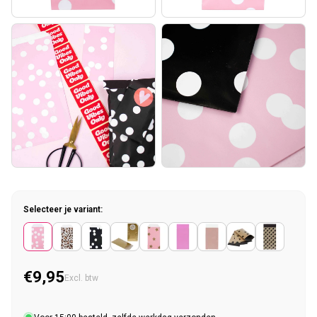
Selecteer je variant:
€9,95
Normale prijs
Excl. btw