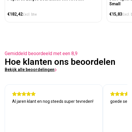
Small
Normale prijs
Normale prij
€182,42
€15,83
Excl. btw
Excl. 
Gemiddeld beoordeeld met een 8,9
Hoe klanten ons beoordelen
Bekijk alle beoordelingen
Al jaren klant en nog steeds super tevreden!
goede serv