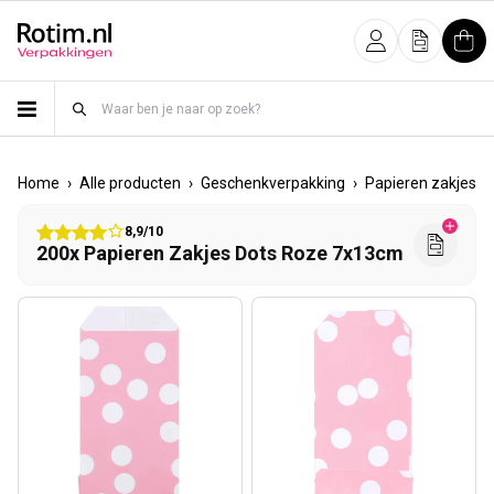
Meteen naar de content
Inloggen
Offerte
Win
›
›
›
›
Home
Alle producten
Geschenkverpakking
Papieren zakjes
8,9/10
200x Papieren Zakjes Dots Roze 7x13cm