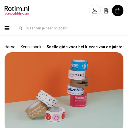
Meteen naar de content
Inloggen
Offerte
Wink
›
›
Home
Kennisbank
Snelle gids voor het kiezen van de juiste ta